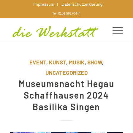
Impressum
Datenschutzerklärung
Tel: 0151 59170444
EVENT
,
KUNST
,
MUSIK
,
SHOW
,
UNCATEGORIZED
Museumsnacht Hegau
Schaffhausen 2024
Basilika Singen