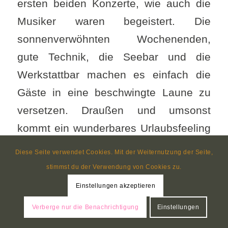
ersten beiden Konzerte, wie auch die
Musiker waren begeistert. Die
sonnenverwöhnten Wochenenden,
gute Technik, die Seebar und die
Werkstattbar machen es einfach die
Gäste in eine beschwingte Laune zu
versetzen. Draußen und umsonst
kommt ein wunderbares Urlaubsfeeling
für Gäste und Einheimische auf.
Diese Seite verwendet Cookies. Mit der Weiternutzung der Seite,
Finanziert wird die Konzertreihe über
stimmst du der Verwendung von Cookies zu.
die Hutspenden der Gäste, der
Einstellungen akzeptieren
Minigage für die Musiker und den
Verberge nur die Benachrichtigung
Einstellungen
Umsatz an der Bar. Nicht immer ist