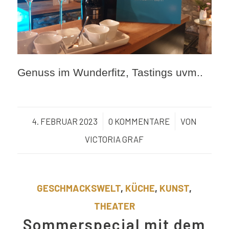
Genuss im Wunderfitz, Tastings uvm..
4. FEBRUAR 2023
/
0 KOMMENTARE
/
VON
VICTORIA GRAF
GESCHMACKSWELT
,
KÜCHE
,
KUNST
,
THEATER
Sommerspecial mit dem