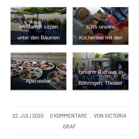
im Garten sitzen
süss unsere
unter den Bäumen
Küchenfee mit den
pinken
Handschuhen
hinterm Rathaus in
Aperoteller
Böhringen, Theater
mit Abstand und
einer
22. JULI 2020
/
0 KOMMENTARE
/
VON
VICTORIA
hochmotivierten
GRAF
Truppe