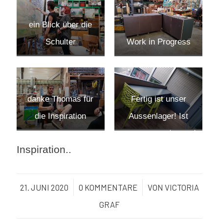
ein Blick über die
Schulter
Work in Progress
Fertig ist unser
danke Thomas für
Aussenlager! Ist
die Inspiration
super geworden und
Inspiration..
wurde auch gleich
bestückt..
21. JUNI 2020
/
0 KOMMENTARE
/
VON
VICTORIA
GRAF