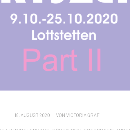
18. AUGUST 2020
/
VON
VICTORIA GRAF