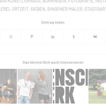
NRA KÜNSTLERHAUS
,
BÖHRINGEN
,
FOTOGRAFIE
,
INST
EREI
,
ORTZEIT
,
SIEBEN
,
SINGENER MALER
,
STADTGAR
Eintrag teilen
Das könnte Dich auch interessieren