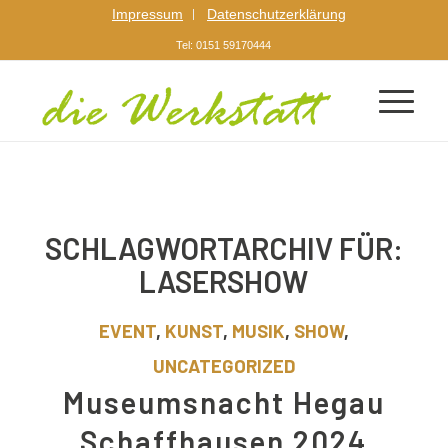
Impressum
Datenschutzerklärung
Tel: 0151 59170444
SCHLAGWORTARCHIV FÜR:
LASERSHOW
EVENT
,
KUNST
,
MUSIK
,
SHOW
,
UNCATEGORIZED
Museumsnacht Hegau
Schaffhausen 2024