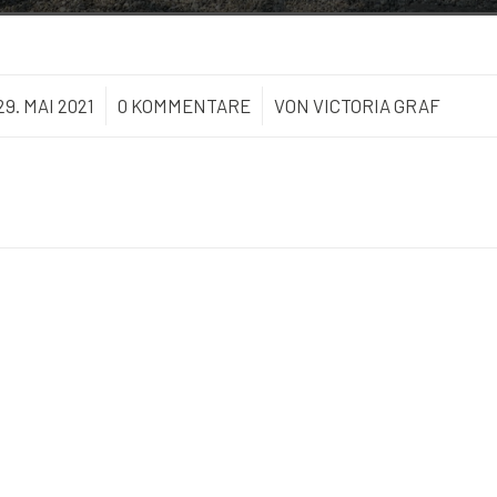
29. MAI 2021
/
0 KOMMENTARE
/
VON
VICTORIA GRAF