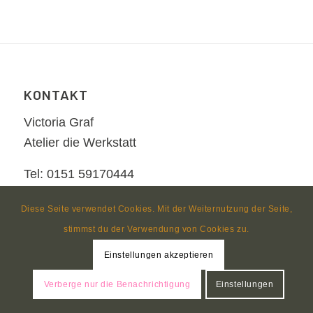
KONTAKT
Victoria Graf
Atelier die Werkstatt
Tel: 0151 59170444
Mail: info@victoria-graf.de
Diese Seite verwendet Cookies. Mit der Weiternutzung der Seite,
stimmst du der Verwendung von Cookies zu.
Einstellungen akzeptieren
Verberge nur die Benachrichtigung
Einstellungen
© Copyright
nezzform
Impressum
Datenschutzerklärung