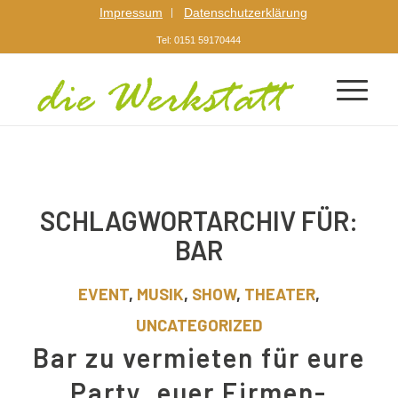
Impressum
Datenschutzerklärung
Tel: 0151 59170444
SCHLAGWORTARCHIV FÜR:
BAR
EVENT
,
MUSIK
,
SHOW
,
THEATER
,
UNCATEGORIZED
Bar zu vermieten für eure
Party, euer Firmen-