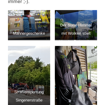
immer ;-).
Der blaue Himmel
mit Wolken stielt
Männergeschenke
hier der Dekoration
die Schau
Straßensperrung
Singenerstraße