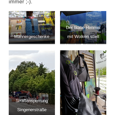
immer ;-).
Der blaue Himmel
mit Wolken stielt
Männergeschenke
hier der Dekoration
die Schau
Straßensperrung
Singenerstraße