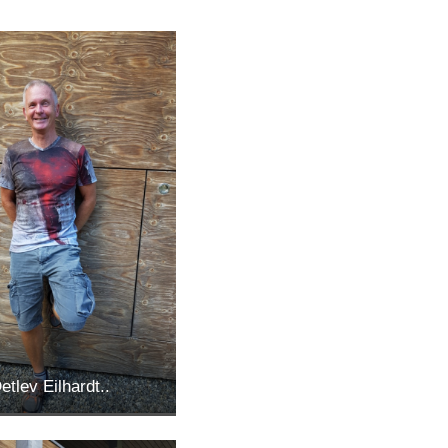
etlev Eilhardt..