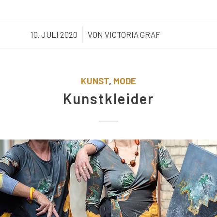
10. JULI 2020
/
VON
VICTORIA GRAF
KUNST
,
MODE
Kunstkleider