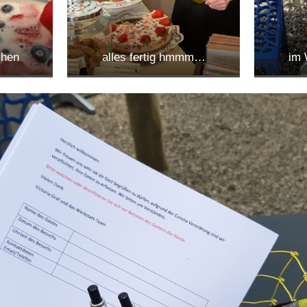
chen
alles fertig hmmm…
im 