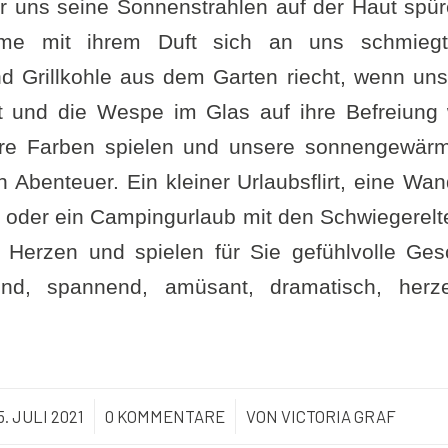
uns seine Sonnenstrahlen auf der Haut spüre
eme mit ihrem Duft sich an uns schmieg
d Grillkohle aus dem Garten riecht, wenn uns
t und die Wespe im Glas auf ihre Befreiung 
hre Farben spielen und unsere sonnengewär
 Abenteuer. Ein kleiner Urlaubsflirt, eine Wa
oder ein Campingurlaub mit den Schwiegerelte
Herzen und spielen für Sie gefühlvolle Ge
nd, spannend, amüsant, dramatisch, her
5. JULI 2021
/
0 KOMMENTARE
/
VON
VICTORIA GRAF