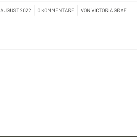
. AUGUST 2022
/
0 KOMMENTARE
/
VON
VICTORIA GRAF