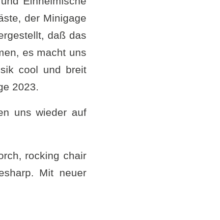
 und Einheimische
äste, der Minigage
ergestellt, daß das
hmen, es macht uns
sik cool und breit
age 2023.
uen uns wieder auf
rch, rocking chair
sharp. Mit neuer