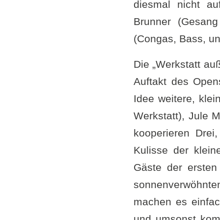
diesmal nicht a
Brunner (Gesang 
(Congas, Bass, und
Die „Werkstatt au
Auftakt des Open
Idee weitere, klei
Werkstatt), Jule 
kooperieren Drei
Kulisse der klei
Gäste der ersten
sonnenverwöhnten
machen es einfac
und umsonst komm